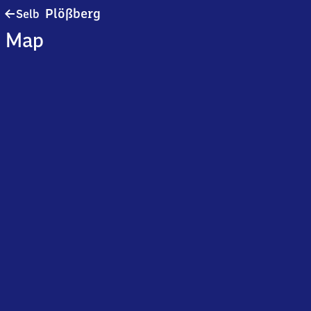
Selb-
Plößberg
Selb
Plößberg
Map