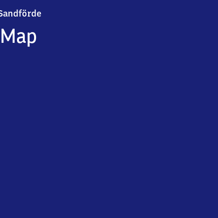
Sandförde
Sandförde
Map