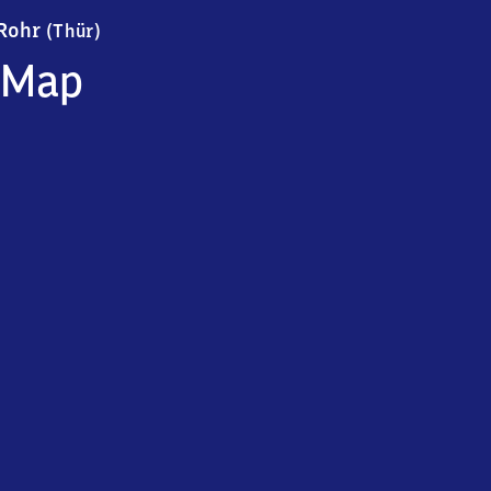
Rohr (Thüringen)
Rohr
(Thür)
Map