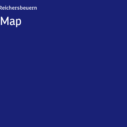
Reichersbeuern
Reichersbeuern
Map