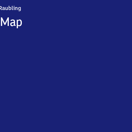
Raubling
Raubling
Map