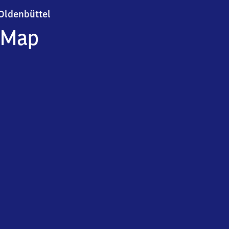
Oldenbüttel
Oldenbüttel
Map