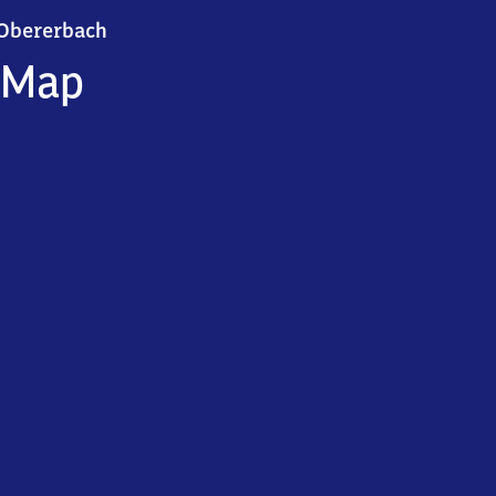
Obererbach
Obererbach
Map