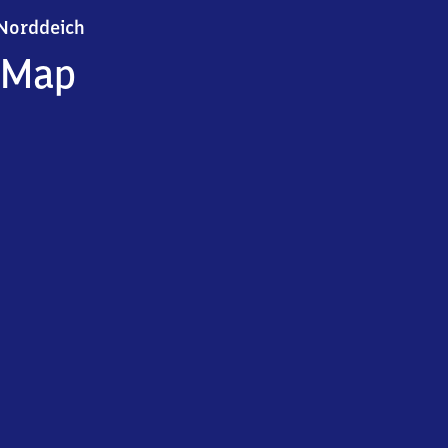
Norddeich
Norddeich
Map