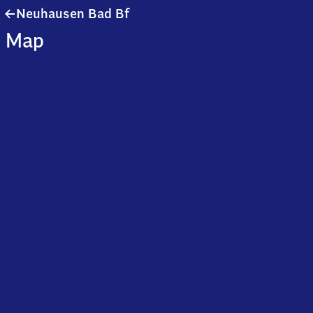
Neuhausen
Neuhausen Bad Bf
Ba​
Map
d
Bahnhof