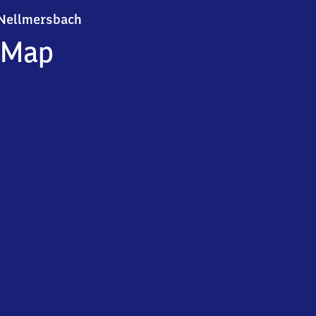
Nellmersbach
Nellmersbach
Map