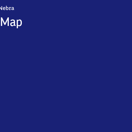
Nebra
Nebra
Map