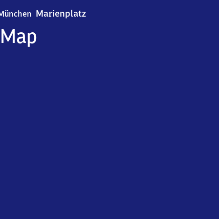
München Marienplatz
Marienplatz
München
Map