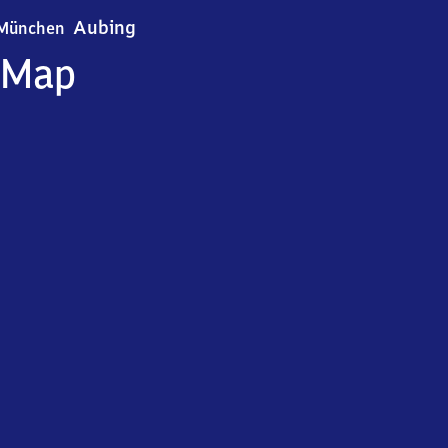
München-Aubing
Aubing
München
Map