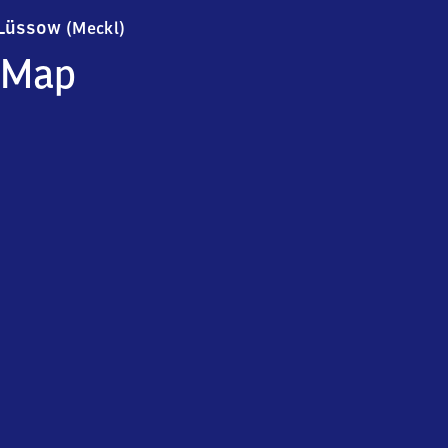
Lüssow (Mecklenburg)
Lüssow
(Meckl)
Map