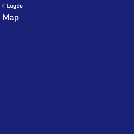
Lügde
Lügde
Map