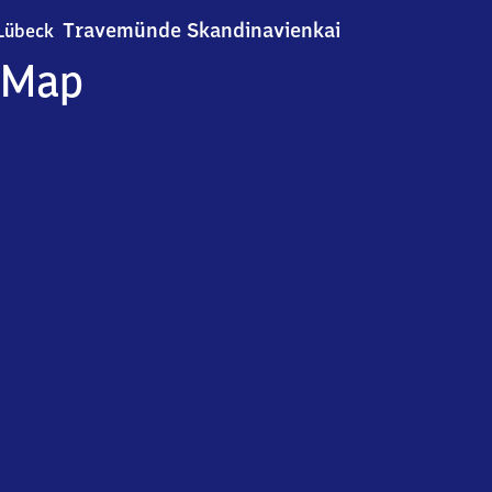
Lübeck-Travemün
Travemünde Skandinavienkai
Lübeck
Map