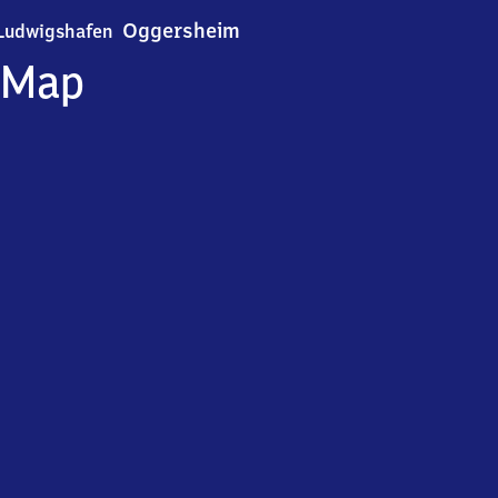
Ludwigshafen-Oggersheim
Oggersheim
Ludwigshafen
Map