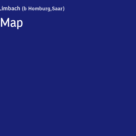
Limbach (bei Homburg,Saar)
Limbach
(b Homburg,Saar)
Map