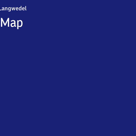
Langwedel
Langwedel
Map