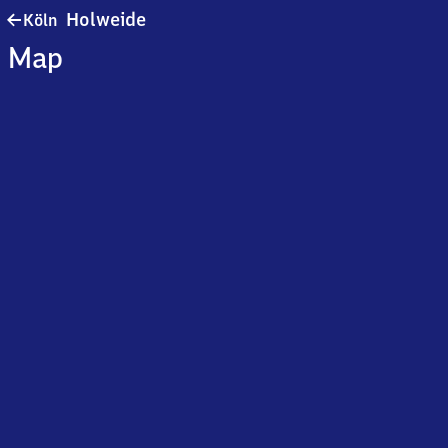
Köln-
Holweide
Köln
Holweide
Map