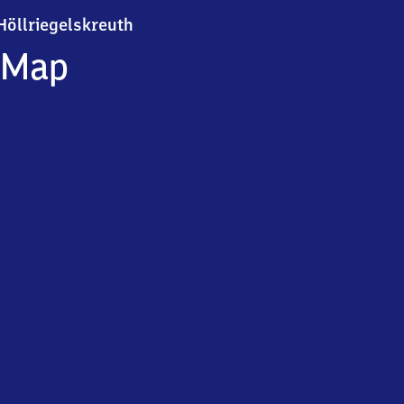
Höllriegelskreuth
Höllriegelskreuth
Map