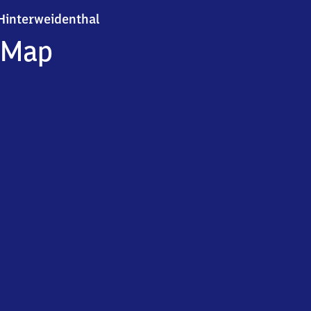
Hinterweidenthal
Hinterweidenthal
Map