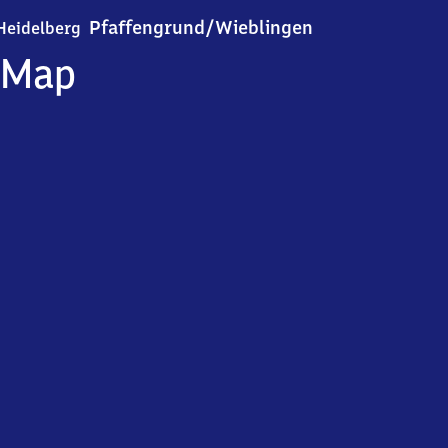
Heidelberg-Pfaff
Pfaffengrund/​Wieblingen
Heidelberg
Map