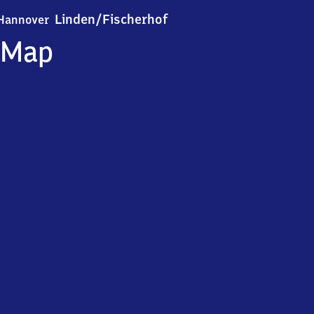
Hannover-Linden/​Fischerh
Linden/​Fischerhof
Hannover
Map