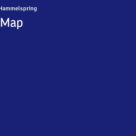
Hammelspring
Hammelspring
Map