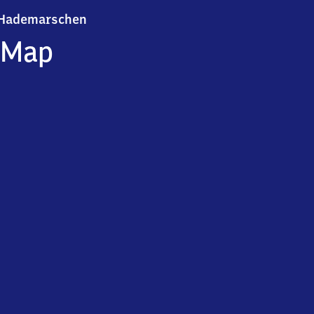
Hademarschen
Hademarschen
Map