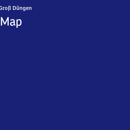
Groß Düngen
Groß Düngen
Map