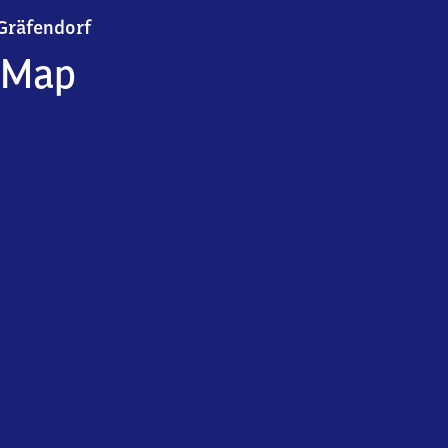
Gräfendorf
Gräfendorf
Map