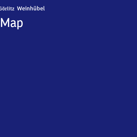
Görlitz-Weinhübel
Weinhübel
Görlitz
Map