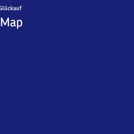
Glückauf
Glückauf
Map