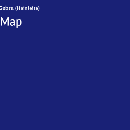
Gebra (Hainleite)
Gebra
(Hainleite)
Map