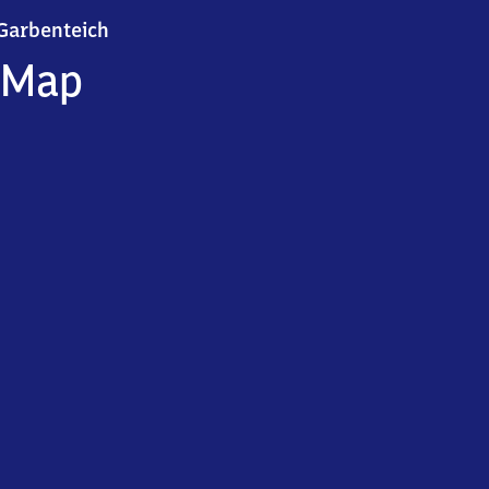
Garbenteich
Garbenteich
Map