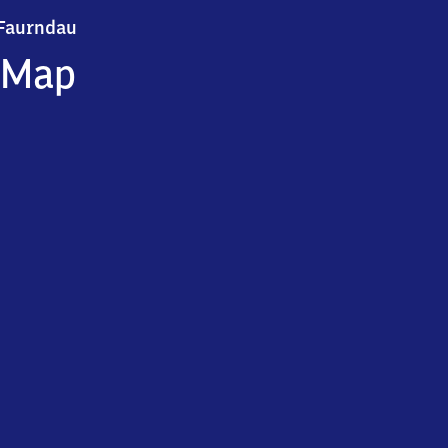
Faurndau
Faurndau
Map