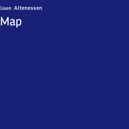
Essen-Altenessen
Altenessen
Essen
Map