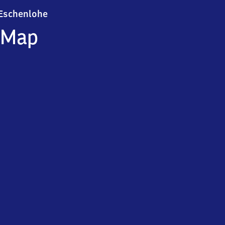
Eschenlohe
Eschenlohe
Map