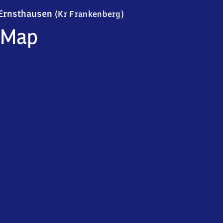
Ernsthausen (Kreis Frank
Ernsthausen
(Kr Frankenberg)
Map