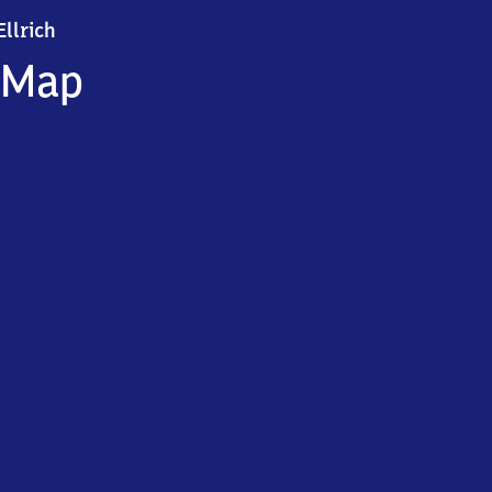
Ellrich
Ellrich
Map