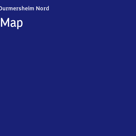
Durmersheim Nord
Durmersheim Nord
Map