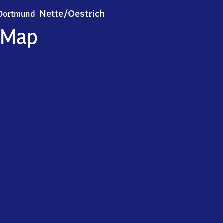
Dortmund-Nette/​Oestrich
Nette/​Oestrich
Dortmund
Map