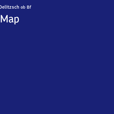
Delitzsch oberer Bahnhof
Delitzsch
ob Bf
Map