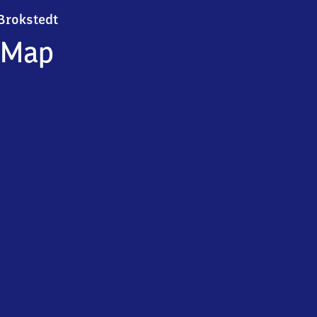
Brokstedt
Brokstedt
Map