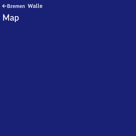
Bremen-
Walle
Bremen
Walle
Map