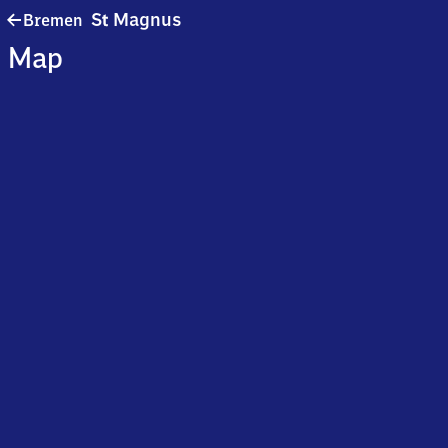
Bremen-
S
Magnus
Bremen
t
Sankt
Map
Magnus