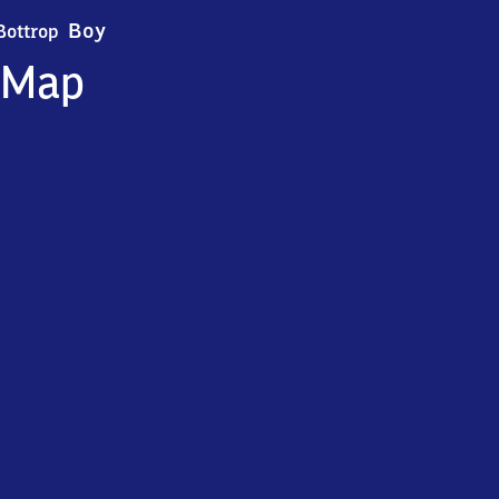
Bottrop-Boy
Boy
Bottrop
Map