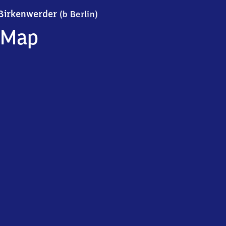
Birkenwerder (bei Berlin)
Birkenwerder
(b Berlin)
Map