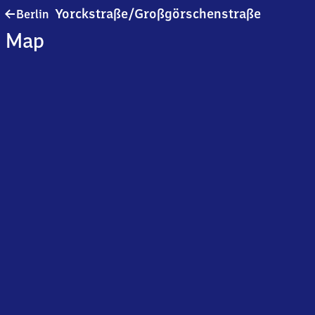
Berlin
Yorckstraße/​Großgörschenstraße
Berlin
Yorckstra
Map
Großgörs