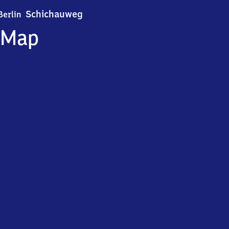
Berlin Schichauweg
Schichauweg
Berlin
Map