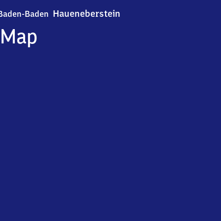
Baden-Baden Haueneberst
Haueneberstein
Baden-Baden
Map