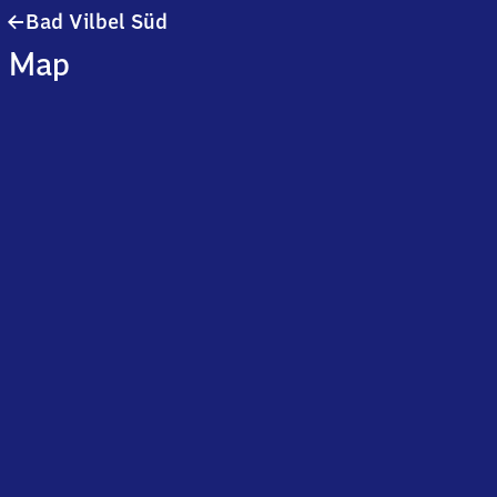
Ba​
Bad Vilbel Süd
d
Map
Vilbel
Süd