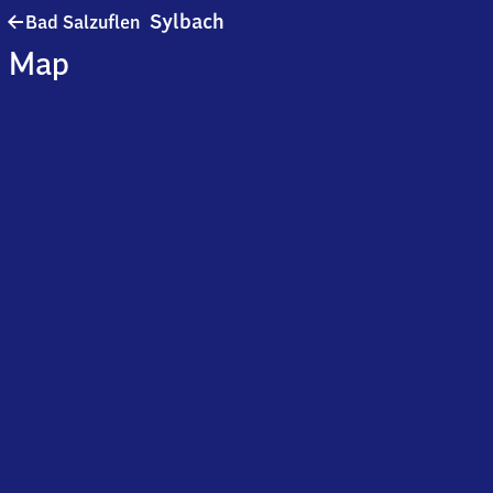
Ba​
Sylbach
Bad Salzuflen
d
Map
Salzuflen-
Sylbach